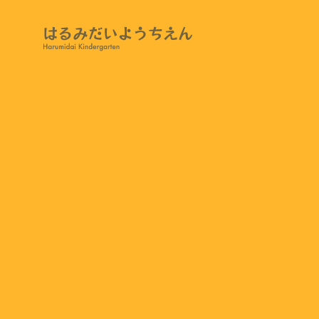
BLOG
CONTACT
PRIVACY POLICY
最年少 今日の様子
2022.11.16
今日の最年少の様子です。