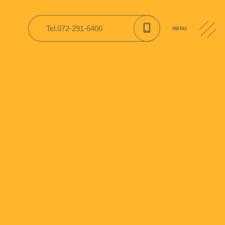
交通案内
よくある質問
Tel.072-291-6400
MENU
採用情報
関連施設
CONTACT
園便り