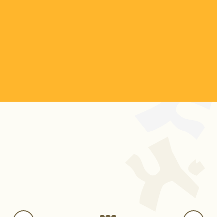
汁(ほうれん草)でした。
おでんのじゃがいも、大根、人参はいつもより大きく切っ
て味を染み込みやすくしています。