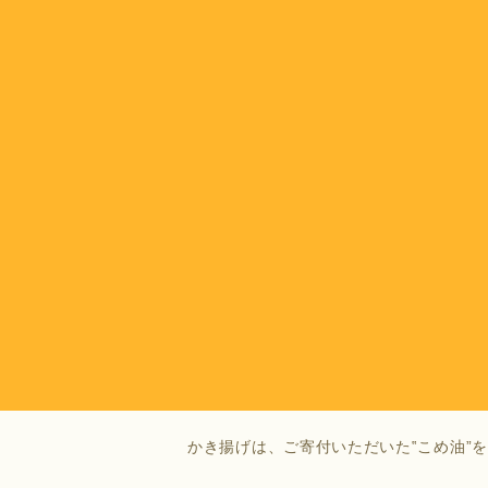
今日の給食です。
今日は玄米ご飯、野菜のかき揚げ、納豆
かき揚げは、ご寄付いただいた‟こめ油”