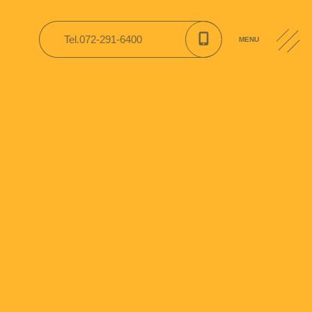
Tel.072-291-6400
MENU
園便り
CONTACT