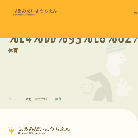
ME
%E4%BD%93%E8%82
体育
ホーム
教育・保育方針
体育