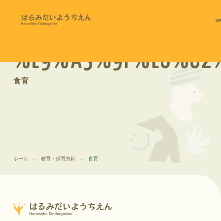
M
%E9%A3%9F%E8%82
食育
ホーム
教育・保育方針
食育